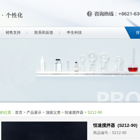
销售支持
联系和反馈
申生科技
搜
的位置：
首页
>
产品展示
>
顶级父类
>
恒速搅拌器
>
S212-90
恒速搅拌器 (S212-90)
商品编号：S212-90