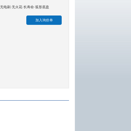
pm.·无电刷·无火花·长寿命·弧形底盘