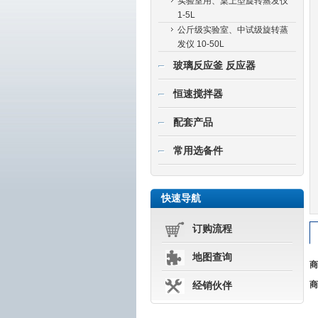
实验室用、桌上型旋转蒸发仪
1-5L
公斤级实验室、中试级旋转蒸
发仪 10-50L
玻璃反应釜 反应器
恒速搅拌器
配套产品
常用选备件
快速导航
订购流程
地图查询
商
商
经销伙伴