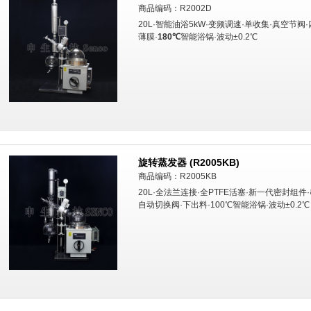
商品编码：R2002D
20L·智能油浴5kW·变频调速·单收集·真空节阀
薄膜·
180℃
智能浴锅·波动±0.2℃
旋转蒸发器 (R2005KB)
商品编码：R2005KB
20L·全法兰连接·全PTFE活塞·新一代密封组件
自动切换阀·下出料·100℃智能浴锅·波动±0.2℃