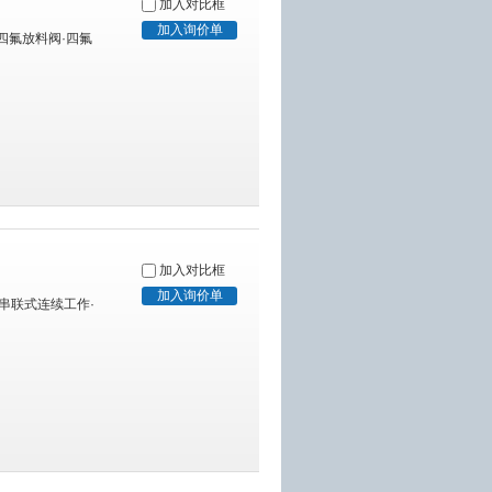
加入对比框
·四氟放料阀·四氟
加入对比框
·串联式连续工作·