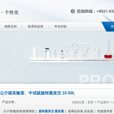
销售支持
联系和反馈
申生科技
搜
公斤级实验室、中试级旋转蒸发仪 10-50L
产品分类：
您的位置：
首页
>
产品展示
>
分子蒸馏|短程蒸馏系统
|
旋转蒸发仪 蒸发器
|
玻璃反应釜 反应器
|
恒速搅拌器