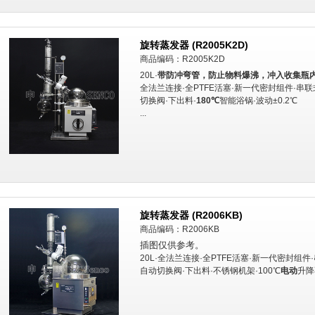
旋转蒸发器 (R2005K2D)
商品编码：R2005K2D
20L·
带防冲弯管，防止物料爆沸，冲入收集瓶内
全法兰连接·全PTFE活塞·新一代密封组件·串
切换阀·下出料·
180℃
智能浴锅·波动±0.2℃
...
旋转蒸发器 (R2006KB)
商品编码：R2006KB
插图仅供参考。
20L·全法兰连接·全PTFE活塞·新一代密封组件
自动切换阀·下出料·不锈钢机架·100℃
电动
升降不