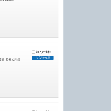
加入对比框
节阀·四氟放料阀·