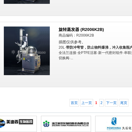
旋转蒸发器 (R2006K2B)
商品编码：R2006K2B
插图仅供参考。
20L·
带防冲弯管，防止物料爆沸，冲入收集瓶内
全法兰连接·全PTFE活塞·新一代密封组件·串
切换阀·...
首页
上一页
1
2
下一页
尾页