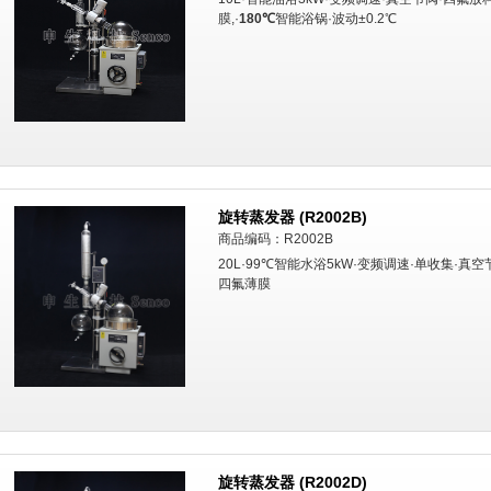
膜,·
180℃
智能浴锅·波动±0.2℃
旋转蒸发器 (R2002B)
商品编码：R2002B
20L·99℃智能水浴5kW·变频调速·单收集·真空
四氟薄膜
旋转蒸发器 (R2002D)