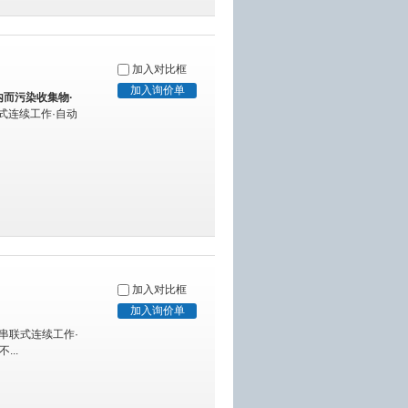
加入对比框
而污染收集物·
联式连续工作·自动
加入对比框
·串联式连续工作·
...