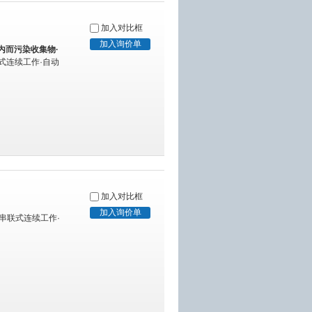
加入对比框
内而污染收集物·
联式连续工作·自动
加入对比框
·串联式连续工作·