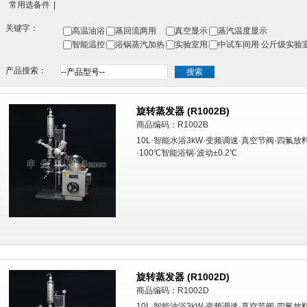
常用选备件
|
关键字：
高温油浴
蒸回流两用
真空显示
蒸汽温度显示
智能温控
浴锅蒸汽加热
实验室用
中试车间用 公斤级实验
产品搜索：
旋转蒸发器 (R1002B)
商品编码：R1002B
10L·智能水浴3kW·变频调速·真空节阀·四氟放
·100℃智能浴锅·波动±0.2℃
旋转蒸发器 (R1002D)
商品编码：R1002D
10L·智能油浴3kW·变频调速·真空节阀·四氟放