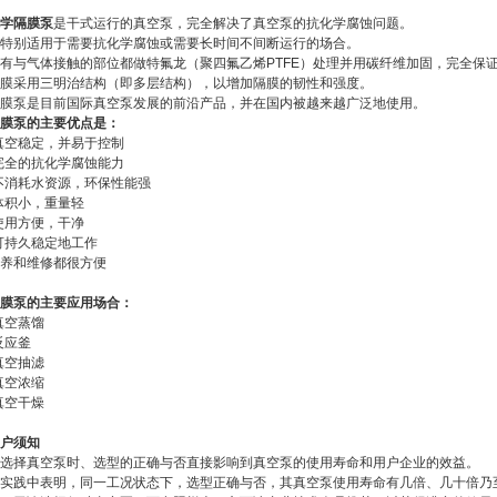
学隔膜泵
是干式运行的真空泵，完全解决了真空泵的抗化学腐蚀问题。
特别适用于需要抗化学腐蚀或需要长时间不间断运行的场合。
有与气体接触的部位都做特氟龙（聚四氟乙烯PTFE）处理并用碳纤维加固，完全保
膜采用三明治结构（即多层结构），以增加隔膜的韧性和强度。
膜泵是目前国际真空泵发展的前沿产品，并在国内被越来越广泛地使用。
膜泵的主要优点是：
真空稳定，并易于控制
完全的抗化学腐蚀能力
不消耗水资源，环保性能强
体积小，重量轻
使用方便，干净
可持久稳定地工作
养和维修都很方便
膜泵的主要应用场合：
真空蒸馏
反应釜
真空抽滤
真空浓缩
真空干燥
户须知
选择真空泵时、选型的正确与否直接影响到真空泵的使用寿命和用户企业的效益。
实践中表明，同一工况状态下，选型正确与否，其真空泵使用寿命有几倍、几十倍乃