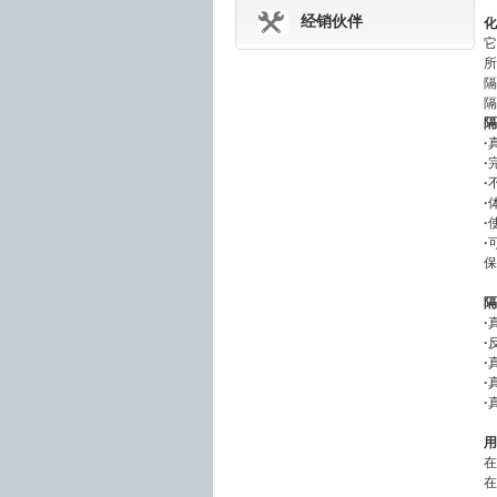
经销伙伴
化
它
所
隔
隔
隔
·
·
·
·
·
·
保
隔
·
·
·
·
·
用
在
在