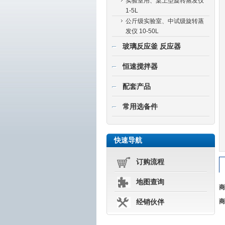
实验室用、桌上型旋转蒸发仪
1-5L
公斤级实验室、中试级旋转蒸
发仪 10-50L
玻璃反应釜 反应器
恒速搅拌器
配套产品
常用选备件
快速导航
订购流程
地图查询
商
商
经销伙伴