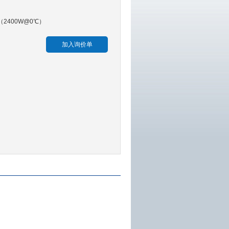
· （2400W@0℃）