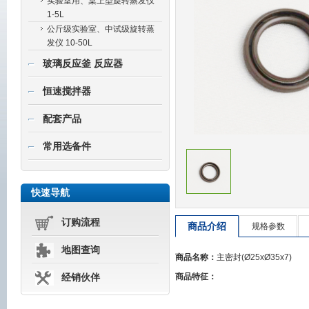
实验室用、桌上型旋转蒸发仪
1-5L
公斤级实验室、中试级旋转蒸
发仪 10-50L
玻璃反应釜 反应器
恒速搅拌器
配套产品
常用选备件
快速导航
订购流程
商品介绍
规格参数
地图查询
商品名称：
主密封(Ø25xØ35x7)
商品特征：
经销伙伴