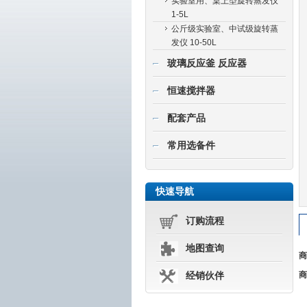
实验室用、桌上型旋转蒸发仪
1-5L
公斤级实验室、中试级旋转蒸
发仪 10-50L
玻璃反应釜 反应器
恒速搅拌器
配套产品
常用选备件
快速导航
订购流程
地图查询
商
商
经销伙伴