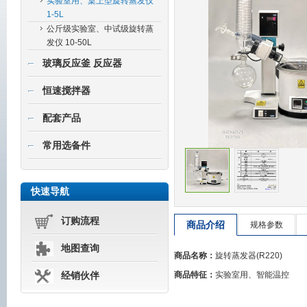
实验室用、桌上型旋转蒸发仪
1-5L
公斤级实验室、中试级旋转蒸
发仪 10-50L
玻璃反应釜 反应器
恒速搅拌器
配套产品
常用选备件
快速导航
订购流程
商品介绍
规格参数
地图查询
商品名称：
旋转蒸发器(R220)
商品特征：
实验室用、智能温控
经销伙伴